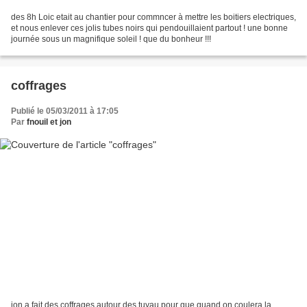
des 8h Loic etait au chantier pour commncer à mettre les boitiers electriques,
et nous enlever ces jolis tubes noirs qui pendouillaient partout ! une bonne
journée sous un magnifique soleil ! que du bonheur !!!
coffrages
Publié le 05/03/2011 à 17:05
Par
fnouil et jon
jon a fait des coffrages autour des tuyau pour que quand on coulera la