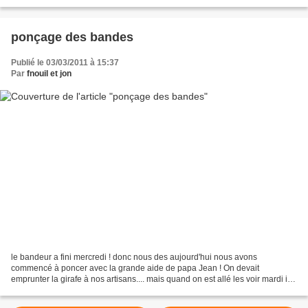
l'emmenagement...
ponçage des bandes
Publié le 03/03/2011 à 15:37
Par
fnouil et jon
le bandeur a fini mercredi ! donc nous des aujourd'hui nous avons
commencé à poncer avec la grande aide de papa Jean ! On devait
emprunter la girafe à nos artisans.... mais quand on est allé les voir mardi ils
nous ont dit "ouaiiii heuuuu ben en fait...