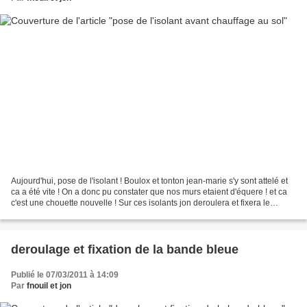
Aujourd'hui, pose de l'isolant ! Boulox et tonton jean-marie s'y sont attelé et
ca a été vite ! On a donc pu constater que nos murs etaient d'équere ! et ca
c'est une chouette nouvelle ! Sur ces isolants jon deroulera et fixera le
chauffage electrique...
deroulage et fixation de la bande bleue
Publié le 07/03/2011 à 14:09
Par
fnouil et jon