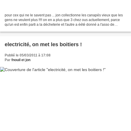
pour cex qui ne le savent pas ... jon collectionne les canapés vieux que les
gens ne veulent plus !!!! on en a plus que 3 chez ous actuellement, parce
qu'un est enfin parti a la décheterie et l'autre a éété donné a l'asso de
musqiue l block house ! ouf...
electricité, on met les boitiers !
Publié le 05/03/2011 à 17:08
Par
fnouil et jon