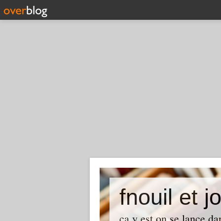
fnouil et j
ça y est on se lance da