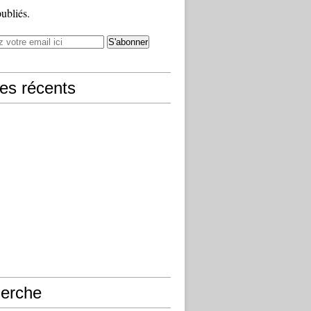
publiés.
les récents
erche