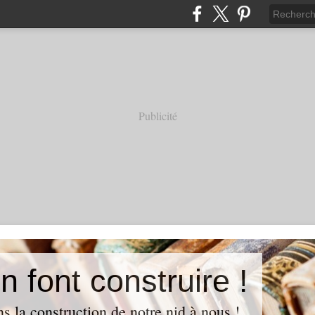
Publicité
on font construire !
ns la construction de notre nid à nous !