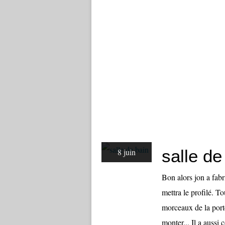
salle de
8 juin
Bon alors jon a fab
mettra le profilé. Tou
morceaux de la por
monter... Il a aussi co