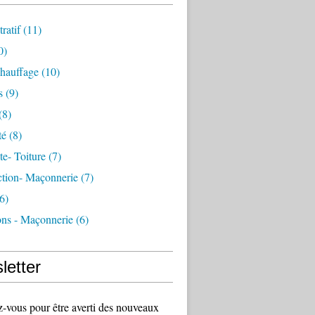
ratif
(11)
0)
Chauffage
(10)
s
(9)
(8)
té
(8)
e- Toiture
(7)
ction- Maçonnerie
(7)
6)
ons - Maçonnerie
(6)
letter
vous pour être averti des nouveaux