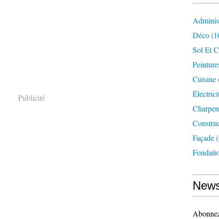
Administ
Déco
(1
Sol Et 
Peinture
Cuisine
Électrici
Publicité
Charpent
Constru
Façade
(
Fondati
News
Abonnez-