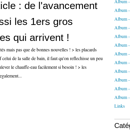
Album - 
icle : de l'avancement
Album -
si les 1ers gros
Album - 
Album -
s qui arrivent !
Album - 
Album - 
és mais pas que de bonnes nouvelles ! > les placards
Album - 
uf celui de la salle de bain, il faut qu'on reflechisse un peu
Album -
lever le chauffe-eau facilement si besoin ! > les
Album -
 egalement...
Album - 
Album -
Album - 
Links
Caté