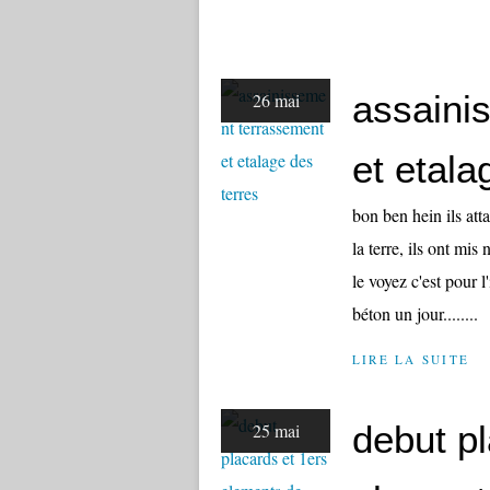
assaini
26 mai
et etala
bon ben hein ils atta
la terre, ils ont mis
le voyez c'est pour l
béton un jour........
LIRE LA SUITE
debut pl
25 mai