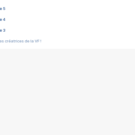
e 5
e 4
e 3
s créatrices de la VF !
e 2
e 1
e Mektoub My Love arrive enfin ! Rencontre avec Shaïn Boumedine et Sal
i : après Toni en famille
elle réalise le bouleversant Dites lui que je l'aime
ais ! Rencontre autour de Vie privée de Rebecca Zlotowski
 de Marguerite, Grave... Rencontre avec Ella Rumpf
 Les Rêveurs, un film intime sur la santé mentale